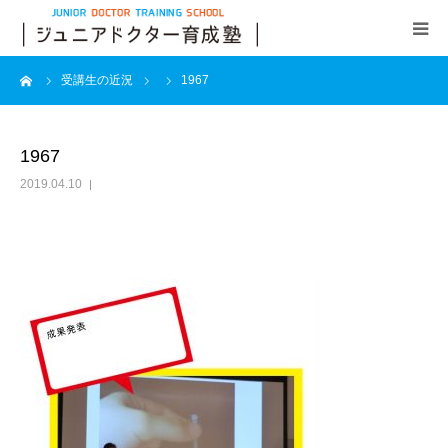
ーム
受講生の近況
1967
事業内容
講座内容
1967
2019.04.10
応募方法
選抜方法
アクセス
お問い合わせ